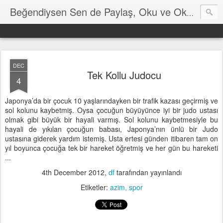
Hayat
Beğendiysen Sen de Paylaş, Oku ve Okut
DEC
Tek Kollu Judocu
4
Japonya’da bir çocuk 10 yaşlarındayken bir trafik kazası geçirmiş ve
sol kolunu kaybetmiş. Oysa çocuğun büyüyünce iyi bir judo ustası
olmak gibi büyük bir hayali varmış. Sol kolunu kaybetmesiyle bu
hayali de yıkılan çocuğun babası, Japonya’nın ünlü bir Judo
ustasına giderek yardım istemiş. Usta ertesi günden itibaren tam on
yıl boyunca çocuğa tek bir hareket öğretmiş ve her gün bu hareketi
...
4th December 2012
,
df
tarafından yayınlandı
Etiketler:
azim
spor