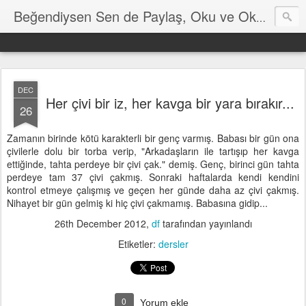
Hayat
Beğendiysen Sen de Paylaş, Oku ve Okut
DEC
Her çivi bir iz, her kavga bir yara bırakır...
26
Zamanın birinde kötü karakterli bir genç varmış. Babası bir gün ona
çivilerle dolu bir torba verip, "Arkadaşların ile tartışıp her kavga
ettiğinde, tahta perdeye bir çivi çak." demiş. Genç, birinci gün tahta
perdeye tam 37 çivi çakmış. Sonraki haftalarda kendi kendini
kontrol etmeye çalışmış ve geçen her günde daha az çivi çakmış.
Nihayet bir gün gelmiş ki hiç çivi çakmamış. Babasına gidip...
26th December 2012
,
df
tarafından yayınlandı
Etiketler:
dersler
0
Yorum ekle