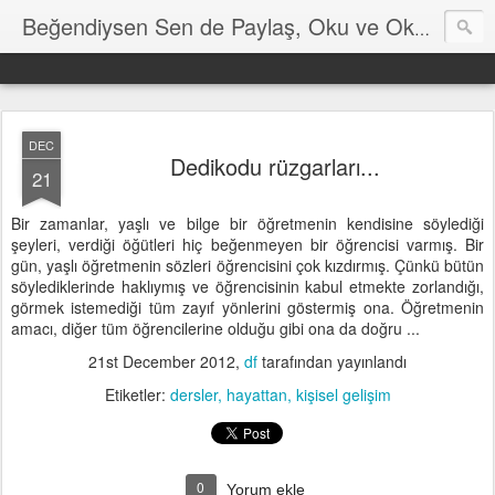
Hayat
Beğendiysen Sen de Paylaş, Oku ve Okut
DEC
Dedikodu rüzgarları...
21
Bir zamanlar, yaşlı ve bilge bir öğretmenin kendisine söylediği
şeyleri, verdiği öğütleri hiç beğenmeyen bir öğrencisi varmış. Bir
gün, yaşlı öğretmenin sözleri öğrencisini çok kızdırmış. Çünkü bütün
söylediklerinde haklıymış ve öğrencisinin kabul etmekte zorlandığı,
görmek istemediği tüm zayıf yönlerini göstermiş ona. Öğretmenin
amacı, diğer tüm öğrencilerine olduğu gibi ona da doğru ...
21st December 2012
,
df
tarafından yayınlandı
Etiketler:
dersler
hayattan
kişisel gelişim
0
Yorum ekle