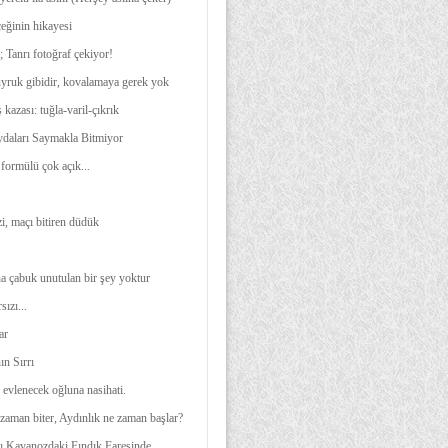
eğinin hikayesi
 Tanrı fotoğraf çekiyor!
yruk gibidir, kovalamaya gerek yok
 kazası: tuğla-varil-çıkrık
ydaları Saymakla Bitmiyor
formülü çok açık...
i, maçı bitiren düdük
ha çabuk unutulan bir şey yoktur
sızı...
ar
ın Sırrı
 evlenecek oğluna nasihati.
zaman biter, Aydınlık ne zaman başlar?
rı Kavanozdaki Fındık Faresinde