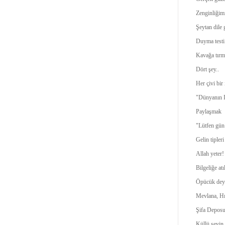
Zenginliğimi
Şeytan dile 
Duyma testi.
Kavağa tır
Dört şey..
Her çivi bir 
"Dünyanın I
Paylaşmak
"Lütfen gün
Gelin tipleri
Allah yeter!
Bilgeliğe atı
Öpücük dey
Mevlana, Hı
Şifa Deposu
Küllü şeyin 