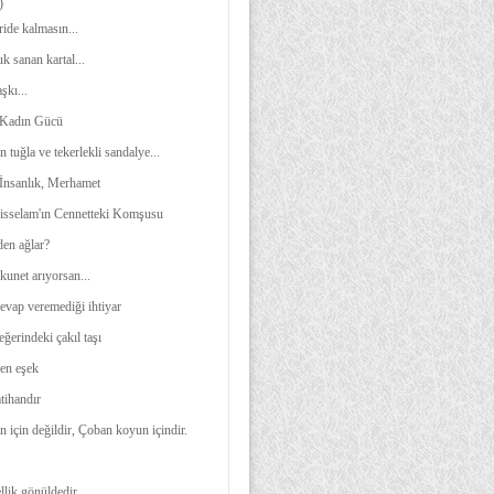
)
ide kalmasın...
k sanan kartal...
şkı...
Kadın Gücü
n tuğla ve tekerlekli sandalye...
İnsanlık, Merhamet
isselam'ın Cennetteki Komşusu
den ağlar?
unet arıyorsan...
evap veremediği ihtiyar
ğerindeki çakıl taşı
en eşek
tihandır
 için değildir, Çoban koyun içindir.
llik gönüldedir