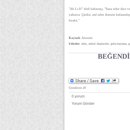
"Ah Li-li!" dedi baharatçı, "Sana zehir diye v
yalnızca. Çünkü, asıl zehir ikinizin kafasında
bıraktı."
Kaynak
: Anonim
Etiketler
: zehir, zehirli düşünceler, gelin-kaynana, 
BEĞENDİ
Gönderen
df
0 yorum:
Yorum Gönder