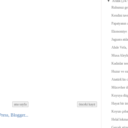
▼
Aralık
(247
Ruhunuz ger
Kendini tavu
Papatyanın a
Ekonomiye 
Jaguara atıla
Ahde Vefa, 
Musa Aleyh
Kadınlar ne
Huzur ve suk
Atatürk'ün c
Mücevher de
Kuyuya düş
Hayat bir im
ana sayfa
önceki kayıt
Koyun çoban
Helal lokma
Gerçek güze