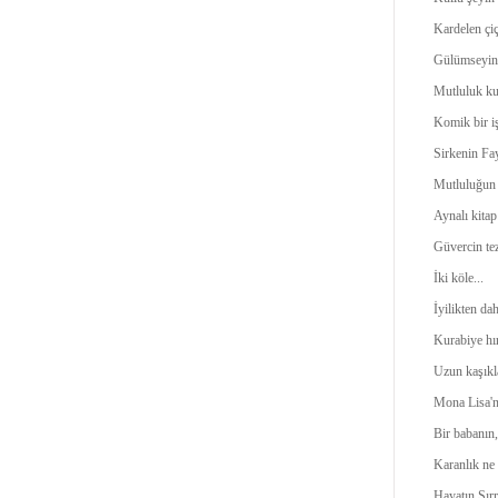
Kardelen çiç
Gülümseyin;
Mutluluk ku
Komik bir iş
Sirkenin Fa
Mutluluğun 
Aynalı kitap
Güvercin tez
İki köle...
İyilikten da
Kurabiye hır
Uzun kaşıkl
Mona Lisa'n
Bir babanın,
Karanlık ne 
Hayatın Sır