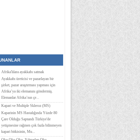
KUNANLAR
Afrika'lılara ayakkabı satmak
Ayakkabı üreticisi ve pazarlayan bir
şirket, pazar araştırması yapması için
Afrika’ya iki elemanını göndermiş.
Elemanlar Afrika’nın çe...
Kapari ve Multiple Skleroz (MS)
Kaparinin MS Hastalığında Yüzde 80
Çare Olduğu Saptandı Türkiye'de
yetişmesine rağmen çok fazla bilinmeyen
kapari bitkisinin, Mu...
Oku Oku Oku. Yılmadan Oku,