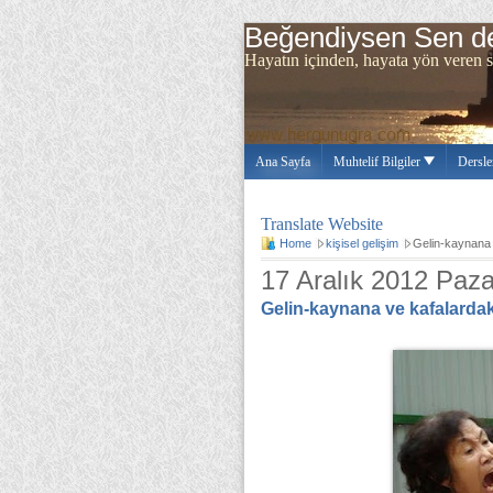
Beğendiysen Sen de
Hayatın içinden, hayata yön ve
Ana Sayfa
Muhtelif Bilgiler
Dersle
Translate Website
Home
kişisel gelişim
Gelin-kaynana 
17 Aralık 2012 Paza
Gelin-kaynana ve kafalardaki