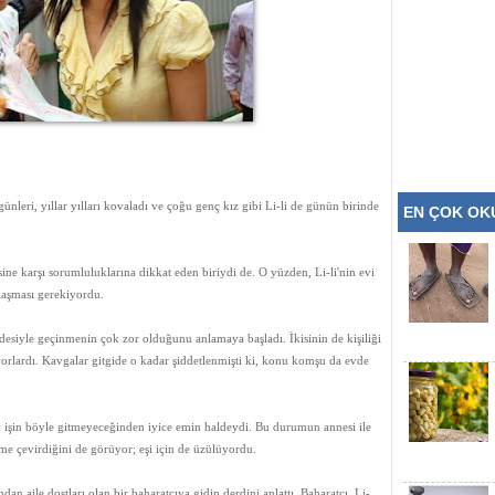
günleri, yıllar yılları kovaladı ve çoğu genç kız gibi Li-li de günün birinde
EN ÇOK O
esine karşı sorumluluklarına dikkat eden biriydi de. O yüzden, Li-li'nin evi
ylaşması gerekiyordu.
lidesiyle geçinmenin çok zor olduğunu anlamaya başladı. İkisinin de kişiliği
yorlardı. Kavgalar gitgide o kadar şiddetlenmişti ki, konu komşu da evde
bu işin böyle gitmeyeceğinden iyice emin haldeydi. Bu durumun annesi ile
eme çevirdiğini de görüyor; eşi için de üzülüyordu.
ndan aile dostları olan bir baharatçıya gidip derdini anlattı. Baharatçı, Li-