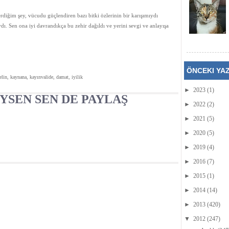
erdiğim şey, vücudu güçlendiren bazı bitki özlerinin bir karışımıydı
ydı. Sen ona iyi davrandıkça bu zehir dağıldı ve yerini sevgi ve anlayışa
ÖNCEKI YA
gelin, kaynana, kayınvalide, damat, iyilik
►
2023
(1)
YSEN SEN DE PAYLAŞ
►
2022
(2)
►
2021
(5)
►
2020
(5)
►
2019
(4)
►
2016
(7)
►
2015
(1)
►
2014
(14)
►
2013
(420)
▼
2012
(247)