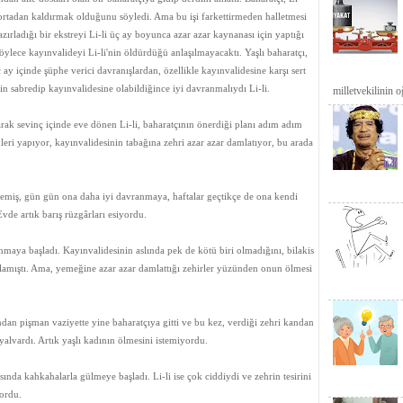
 ortadan kaldırmak olduğunu söyledi. Ama bu işi farkettirmeden halletmesi
ırladığı bir ekstreyi Li-li üç ay boyunca azar azar kaynanası için yaptığı
öylece kayınvalideyi Li-li'nin öldürdüğü anlaşılmayacaktı. Yaşlı baharatçı,
ç ay içinde şüphe verici davranışlardan, özellikle kayınvalidesine karşı sert
in sabredip kayınvalidesine olabildiğince iyi davranmalıydı Li-li.
milletvekilinin oğ
larak sevinç içinde eve dönen Li-li, baharatçının önerdiği planı adım adım
ri yapıyor, kayınvalidesinin tabağına zehri azar azar damlatıyor, bu arada
lemiş, gün gün ona daha iyi davranmaya, haftalar geçtikçe de ona kendi
Evde artık barış rüzgârları esiyordu.
nmaya başladı. Kayınvalidesinin aslında pek de kötü biri olmadığını, bilakis
lamıştı. Ama, yemeğine azar azar damlattığı zehirler yüzünden onun ölmesi
ından pişman vaziyette yine baharatçıya gitti ve bu kez, verdiği zehri kandan
yalvardı. Artık yaşlı kadının ölmesini istemiyordu.
ısında kahkahalarla gülmeye başladı. Li-li ise çok ciddiydi ve zehrin tesirini
yordu.