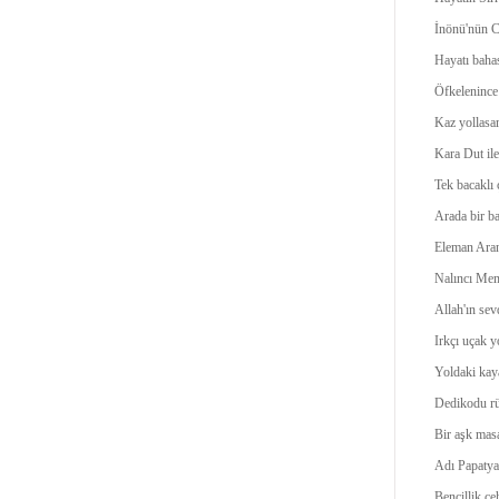
İnönü'nün Ch
Hayatı bahas
Öfkelenince 
Kaz yollasa
Kara Dut il
Tek bacaklı
Arada bir ba
Eleman Aran
Nalıncı Mem
Allah'ın sev
Irkçı uçak y
Yoldaki kay
Dedikodu rüz
Bir aşk masa
Adı Papatya'
Bencillik ce