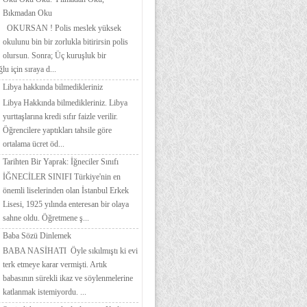
Bıkmadan Oku
OKURSAN ! Polis meslek yüksek
okulunu bin bir zorlukla bitirirsin polis
olursun. Sonra; Üç kuruşluk bir
lu için sıraya d...
Libya hakkında bilmedikleriniz
Libya Hakkında bilmedikleriniz. Libya
yurttaşlarına kredi sıfır faizle verilir.
Öğrencilere yaptıkları tahsile göre
ortalama ücret öd...
Tarihten Bir Yaprak: İğneciler Sınıfı
İĞNECİLER SINIFI Türkiye'nin en
önemli liselerinden olan İstanbul Erkek
Lisesi, 1925 yılında enteresan bir olaya
sahne oldu. Öğretmene ş...
Baba Sözü Dinlemek
BABA NASİHATI Öyle sıkılmıştı ki evi
terk etmeye karar vermişti. Artık
babasının sürekli ikaz ve söylenmelerine
katlanmak istemiyordu. ...