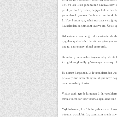
li'yi, bu işin kesin çözümünün kayınvalideyi
gerekiyordu. O yüzden, değişik bitkilerden haz
yemeklere koyacaktı. Zehir az az verilecek, b
Li-li'ye, bunun için, zehri azar azar verdiği ü
kavgalardan kaçınmasını tavsiye etti. Üç ay iç
Baharatçının hazırladığı zehir ekstresini de a
uygulamaya başladı. Her gün en güzel yemekle
ona iyi davranmayı ihmal etmiyordu.
Onun bu iyi muamelesi kayınvalideyi de etki
kızı gibi sevgi ve ilgi göstermeye başlamıştı. 
Bu durum karşısında, Li-li yaptıklarından uta
pekâlâ iyi bir insan olduğunu düşünmeye baş
de an meselesiydi artık.
Vicdan azabı içinde kıvranan Li-li, yaptıklar
temizleyecek bir iksir yapması için kendisine 
Yaşlı baharatçı, Li-li'nin bu yalvarmaları karş
vücuttan atacak bir ilaç yapmasını ısrarla isti