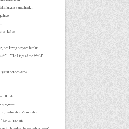
zin farkına varabilmek...
gelince
..
manan kabak
iz, her kavga bir yara bırakır...
şığı" - "The Light of the World"
 ışığını benden alma"
lan ilk adım
ip geçmeyin
zır, Bedreddîn, Muînüddîn
 "Zeytin Yaprağı"
yerciu ila asıhı (Herşey aslına çeker)