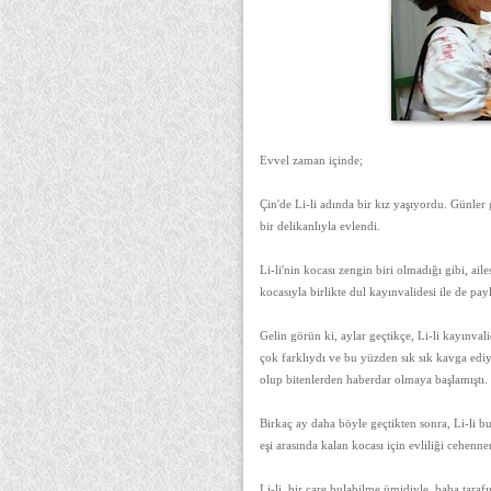
Evvel zaman içinde;
Çin'de Li-li adında bir kız yaşıyordu. Günler 
bir delikanlıyla evlendi.
Li-li'nin kocası zengin biri olmadığı gibi, ail
kocasıyla birlikte dul kayınvalidesi ile de pa
Gelin görün ki, aylar geçtikçe, Li-li kayınva
çok farklıydı ve bu yüzden sık sık kavga edi
olup bitenlerden haberdar olmaya başlamıştı.
Birkaç ay daha böyle geçtikten sonra, Li-li 
eşi arasında kalan kocası için evliliği cehenn
Li-li, bir çare bulabilme ümidiyle, baba tarafı