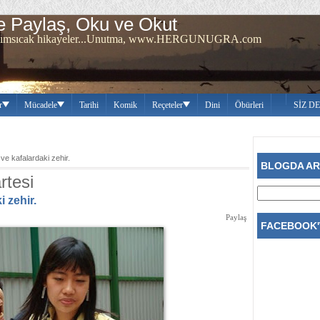
 Paylaş, Oku ve Okut
ren sımsıcak hikayeler...Unutma, www.HERGUNUGRA.com
r
Mücadele
Tarihi
Komik
Reçeteler
Dini
Öbürleri
SİZ D
ve kafalardaki zehir.
BLOGDA A
rtesi
 zehir.
Paylaş
FACEBOOK'T