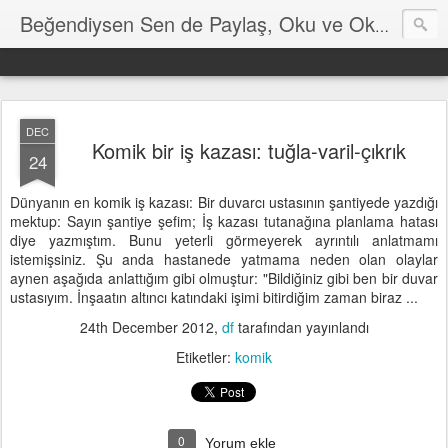
Hayat
Beğendiysen Sen de Paylaş, Oku ve Okut
DEC
Komik bir iş kazası: tuğla-varil-çıkrık
24
Dünyanın en komik iş kazası: Bir duvarcı ustasının şantiyede yazdığı
mektup: Sayın şantiye şefim; İş kazası tutanağına planlama hatası
diye yazmıştım. Bunu yeterli görmeyerek ayrıntılı anlatmamı
istemişsiniz. Şu anda hastanede yatmama neden olan olaylar
aynen aşağıda anlattığım gibi olmuştur: "Bildiğiniz gibi ben bir duvar
ustasıyım. İnşaatın altıncı katındaki işimi bitirdiğim zaman biraz ...
24th December 2012
,
df
tarafından yayınlandı
Etiketler:
komik
0
Yorum ekle