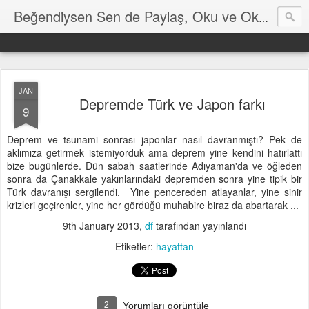
Hayat
Beğendiysen Sen de Paylaş, Oku ve Okut
JAN
Depremde Türk ve Japon farkı
9
Deprem ve tsunami sonrası japonlar nasıl davranmıştı? Pek de
aklımıza getirmek istemiyorduk ama deprem yine kendini hatırlattı
bize bugünlerde. Dün sabah saatlerinde Adıyaman'da ve öğleden
sonra da Çanakkale yakınlarındaki depremden sonra yine tipik bir
Türk davranışı sergilendi. Yine pencereden atlayanlar, yine sinir
krizleri geçirenler, yine her gördüğü muhabire biraz da abartarak ...
9th January 2013
,
df
tarafından yayınlandı
Etiketler:
hayattan
2
Yorumları görüntüle