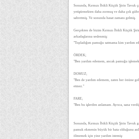
Sonunda, Kırmızı İbikli Küçük Şirin Tavuk ça
yetiştirmekten daha zormuş ve daha çok gübr
sabretmiş. Ve sonunda hasat zamanı gelmiş.
Gerçekten de bizim Kırmızı İbikli Küçük Şiri
arkadaşlarına seslenmiş:
"Topladığım pamuğu satmama kim yardım e
ÖRDEK;
"Ben yardım edemem, ancak pamuğu işlemek v
DOMUZ;
"Ben de yardım edemem, zaten her önüne gele
etmez."
FARE;
"Ben bu işlerden anlamam. Ayrıca, sana verd
Sonunda, Kırmızı İbikli Küçük Şirin Tavuk ge
pamuk ekmenin büyük bir hata olduğunu anlam
ölmemek için yine yardım istemiş: