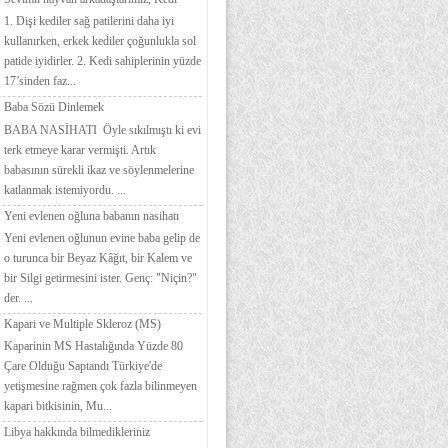
1. Dişi kediler sağ patilerini daha iyi
kullanırken, erkek kediler çoğunlukla sol
patide iyidirler. 2. Kedi sahiplerinin yüzde
17’sinden faz...
Baba Sözü Dinlemek
BABA NASİHATI Öyle sıkılmıştı ki evi
terk etmeye karar vermişti. Artık
babasının sürekli ikaz ve söylenmelerine
katlanmak istemiyordu. ...
Yeni evlenen oğluna babanın nasihatı
Yeni evlenen oğlunun evine baba gelip de
o turunca bir Beyaz Kâğıt, bir Kalem ve
bir Silgi getirmesini ister. Genç: "Niçin?"
der. ...
Kapari ve Multiple Skleroz (MS)
Kaparinin MS Hastalığında Yüzde 80
Çare Olduğu Saptandı Türkiye'de
yetişmesine rağmen çok fazla bilinmeyen
kapari bitkisinin, Mu...
Libya hakkında bilmedikleriniz