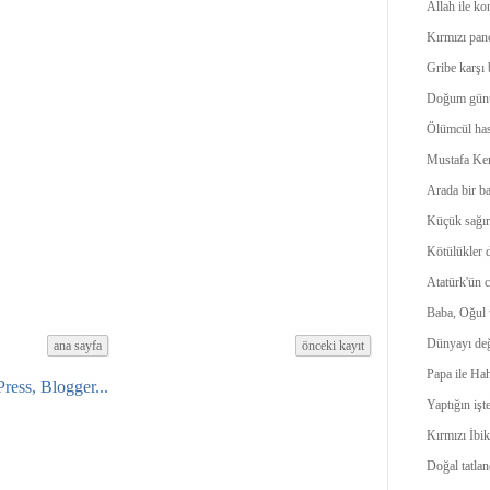
Allah ile ko
Kırmızı pan
Gribe karşı b
Doğum günü
Ölümcül has
Mustafa Kem
Arada bir ba
Küçük sağır
Kötülükler d
Atatürk'ün c
Baba, Oğul 
Dünyayı değ
ana sayfa
önceki kayıt
Papa ile Ha
Yaptığın işt
Kırmızı İbi
Doğal tatland