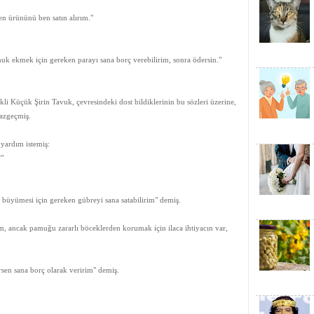
 ürününü ben satın alırım."
 ekmek için gereken parayı sana borç verebilirim, sonra ödersin."
li Küçük Şirin Tavuk, çevresindeki dost bildiklerinin bu sözleri üzerine,
azgeçmiş.
yardım istemiş:
"
yümesi için gereken gübreyi sana satabilirim" demiş.
ancak pamuğu zararlı böceklerden korumak için ilaca ihtiyacın var,
rsen sana borç olarak veririm" demiş.