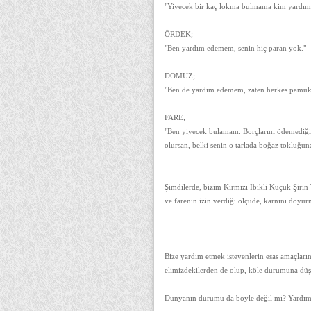
"Yiyecek bir kaç lokma bulmama kim yardım
ÖRDEK;
"Ben yardım edemem, senin hiç paran yok."
DOMUZ;
"Ben de yardım edemem, zaten herkes pamuk 
FARE;
"Ben yiyecek bulamam. Borçlarını ödemediğin 
olursan, belki senin o tarlada boğaz tokluğuna
Şimdilerde, bizim Kırmızı İbikli Küçük Şirin T
ve farenin izin verdiği ölçüde, karnını doyur
Bize yardım etmek isteyenlerin esas amaçların
elimizdekilerden de olup, köle durumuna düşe
Dünyanın durumu da böyle değil mi? Yardım e