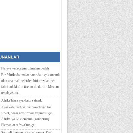
KUNANLAR
Nereye vuracağını bilmenin bedeli
Bir fabrikada imalat hattındaki çok önemli
olan ana makinelerden biri arızalanınca
fabrikadaki tüm üretim de durdu. Mevcut
teknisyenler...
Afrika'lılara ayakkabı satmak
Ayakkabı üreticisi ve pazarlayan bir
şirket, pazar araştırması yapması için
Afrika’ya iki elemanını göndermiş.
Elemanlar Afrika’nın çe...
Sevimli hayvan arkadaşlarımız, Kedi