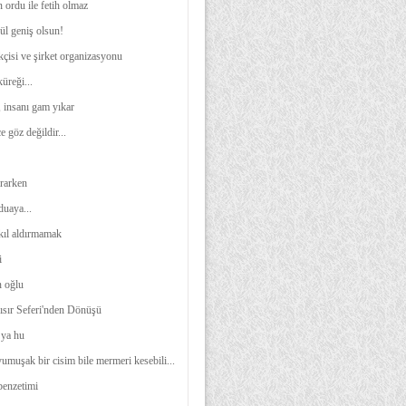
 ordu ile fetih olmaz
ül geniş olsun!
çisi ve şirket organizasyonu
üreği...
 insanı gam yıkar
 göz değildir...
rarken
uaya...
ıl aldırmamak
i
 oğlu
sır Seferi'nden Dönüşü
 ya hu
umuşak bir cisim bile mermeri kesebili...
benzetimi