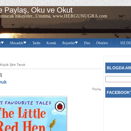
 Paylaş, Oku ve Okut
ren sımsıcak hikayeler...Unutma, www.HERGUNUGRA.com
r
Mücadele
Tarihi
Komik
Reçeteler
Dini
Öbürleri
SİZ D
i Küçük Şirin Tavuk
BLOGDA A
a
avuk
Paylaş
FACEBOOK'T