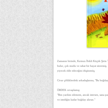
Zamanın birinde, Kırmızı İbikli Küçük Şirin 
bulur, çok mutlu ve rahat bir hayat sürermiş
yiyecek elde edeceğini düşünmüş.
Civar çiftliklerdeki arkadaşlarına, "Bu buğd
ÖRDEK cevaplamış:
"Ben yardım edemem, ancak istersen, sana p
ve istediğin kadar buğday alırsın."