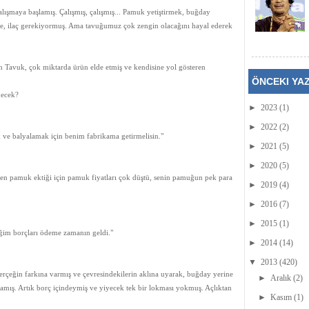
lışmaya başlamış. Çalışmış, çalışmış... Pamuk yetiştirmek, buğday
e, ilaç gerekiyormuş. Ama tavuğumuz çok zengin olacağını hayal ederek
n Tavuk, çok miktarda ürün elde etmiş ve kendisine yol gösteren
ÖNCEKI YA
decek?
►
2023
(1)
►
2022
(2)
e balyalamak için benim fabrikama getirmelisin."
►
2021
(5)
►
2020
(5)
n pamuk ektiği için pamuk fiyatları çok düştü, senin pamuğun pek para
►
2019
(4)
►
2016
(7)
►
2015
(1)
iğim borçları ödeme zamanın geldi."
►
2014
(14)
▼
2013
(420)
rçeğin farkına varmış ve çevresindekilerin aklına uyarak, buğday yerine
►
Aralık
(2)
ış. Artık borç içindeymiş ve yiyecek tek bir lokması yokmuş. Açlıktan
►
Kasım
(1)