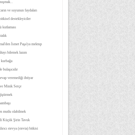
nuşmak...
carın ve suyunun faydaları
itkisel destekleyiciler
 kutlaması
talık
al'den İsmet Paşa'ya mektup
ltayı bilemek lazım
 kurbağa
e bulaşıcıdır
evap veremediği ihtiyar
ve Minik Serçe
iştirmek
hambaşı
en mutlu olabilmek
kli Küçük Şirin Tavuk
ırıcı stevya (stevia) bitkisi