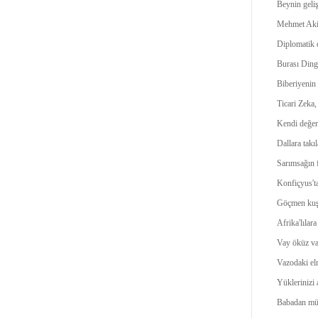
Beynin geliş
Mehmet Akif
Diplomatik 
Burası Ding
Biberiyenin 
Ticari Zeka,
Kendi değeri
Dallara takı
Sarımsağın 
Konfiçyus'ta
Göçmen kuşl
Afrika'lılar
Vay öküz va
Vazodaki e
Yüklerinizi a
Babadan mü