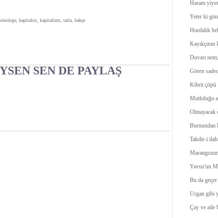
Haram yiyen
Yeter ki gön
 sömürge, kapitalist, kapitalizm, tarla, bahçe
Hurdalık bek
Kayıkçının k
Duvarı nem,
YSEN SEN DE PAYLAŞ
Gören sadece
Kibrit çöpü
Mutluluğu a
Olmayacak d
Burnundan k
Takdir-i ilah
Marangozun
Yavuz'un Mı
Bu da geçer
Urgan gibi y
Çay ve aile 