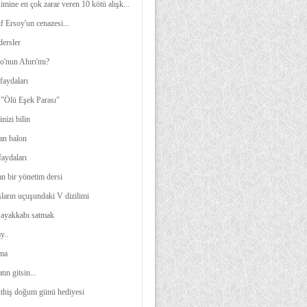
imine en çok zarar veren 10 kötü alışk...
 Ersoy'un cenazesi...
dersler
o'nun Ahırı'mı?
faydaları
 "Ölü Eşek Parası"
nizi bilin
lan balon
faydaları
n bir yönetim dersi
arın uçuşundaki V dizilimi
a ayakkabı satmak
y..
lma
tın gitsin...
thiş doğum günü hediyesi