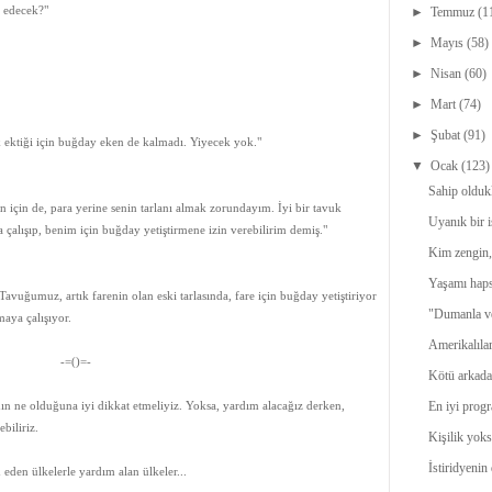
 edecek?"
►
Temmuz
(1
►
Mayıs
(58)
►
Nisan
(60)
►
Mart
(74)
►
Şubat
(91)
ektiği için buğday eken de kalmadı. Yiyecek yok."
▼
Ocak
(123)
Sahip oldukl
için de, para yerine senin tarlanı almak zorundayım. İyi bir tavuk
Uyanık bir 
 çalışıp, benim için buğday yetiştirmene izin verebilirim demiş."
Kim zengin,
Yaşamı haps
avuğumuz, artık farenin olan eski tarlasında, fare için buğday yetiştiriyor
"Dumanla ve
maya çalışıyor.
Amerikalılar 
-=()=-
Kötü arkada
En iyi progr
ın ne olduğuna iyi dikkat etmeliyiz. Yoksa, yardım alacağız derken,
biliriz.
Kişilik yoks
İstiridyenin
den ülkelerle yardım alan ülkeler...