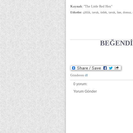
Kaynak
: "The Little Red Hen"
Etiketler
: çiftlik, tavuk, ördek, tavuk, fare, domuz,
BEĞENDİ
Gönderen
df
0 yorum:
Yorum Gönder