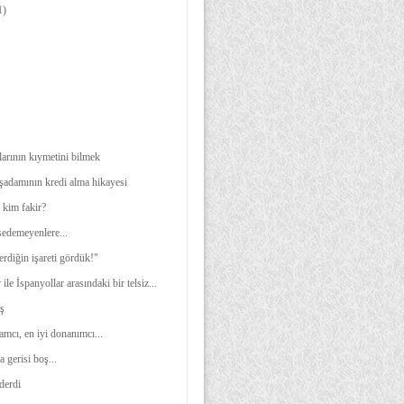
1)
arının kıymetini bilmek
işadamının kredi alma hikayesi
 kim fakir?
edemeyenlere...
rdiğin işareti gördük!"
ile İspanyollar arasındaki bir telsiz...
ş
amcı, en iyi donanımcı...
a gerisi boş...
 derdi