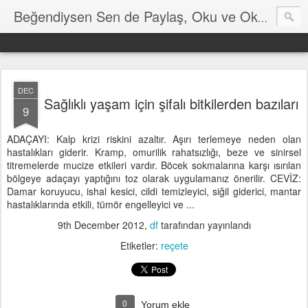
Hayat
Beğendiysen Sen de Paylaş, Oku ve Okut
DEC
Sağlıklı yaşam için şifalı bitkilerden bazıları
9
ADAÇAYI: Kalp krizi riskini azaltır. Aşırı terlemeye neden olan
hastalıkları giderir. Kramp, omurilik rahatsızlığı, beze ve sinirsel
titremelerde mucize etkileri vardır. Böcek sokmalarına karşı ısırılan
bölgeye adaçayı yaptığını toz olarak uygulamanız önerilir. CEVİZ:
Damar koruyucu, ishal kesici, cildi temizleyici, siğil giderici, mantar
hastalıklarında etkili, tümör engelleyici ve ...
9th December 2012
,
df
tarafından yayınlandı
Etiketler:
reçete
0
Yorum ekle