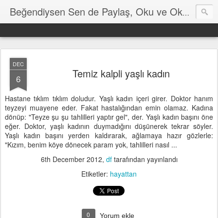
Hayat
Beğendiysen Sen de Paylaş, Oku ve Okut
DEC
Temiz kalpli yaşlı kadın
6
Hastane tıklım tıklım doludur. Yaşlı kadın içeri girer. Doktor hanım
teyzeyi muayene eder. Fakat hastalığından emin olamaz. Kadına
dönüp: "Teyze şu şu tahlilleri yaptır gel", der. Yaşlı kadın başını öne
eğer. Doktor, yaşlı kadının duymadığını düşünerek tekrar söyler.
Yaşlı kadın başını yerden kaldırarak, ağlamaya hazır gözlerle:
"Kızım, benim köye dönecek param yok, tahlilleri nasıl ...
6th December 2012
,
df
tarafından yayınlandı
Etiketler:
hayattan
0
Yorum ekle