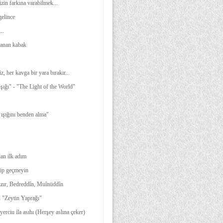
zin farkına varabilmek...
gelince
..
manan kabak
iz, her kavga bir yara bırakır...
şığı" - "The Light of the World"
 ışığını benden alma"
lan ilk adım
ip geçmeyin
zır, Bedreddîn, Muînüddîn
 "Zeytin Yaprağı"
yerciu ila asıhı (Herşey aslına çeker)