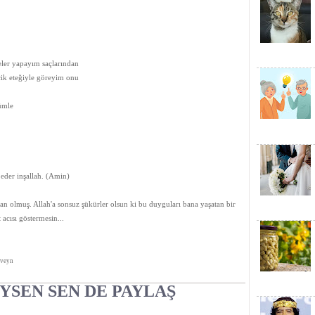
eler yapayım saçlarından
ik eteğiyle göreyim onu
ümle
 eder inşallah. (Amin)
n olmuş. Allah'a sonsuz şükürler olsun ki bu duyguları bana yaşatan bir
 acısı göstermesin...
beveyn
YSEN SEN DE PAYLAŞ