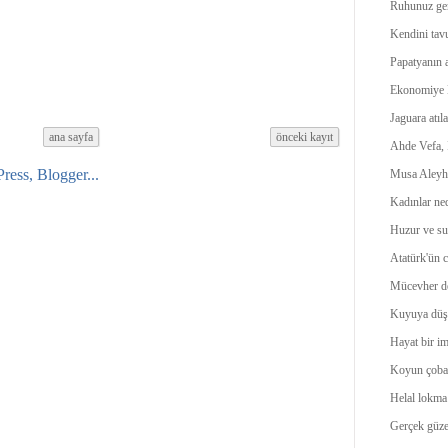
Ruhunuz ger
Kendini tavu
Papatyanın a
Ekonomiye 
Jaguara atıla
ana sayfa
önceki kayıt
Ahde Vefa, 
Musa Aleyh
Kadınlar ne
Huzur ve suk
Atatürk'ün c
Mücevher de
Kuyuya düş
Hayat bir im
Koyun çoban
Helal lokma
Gerçek güze