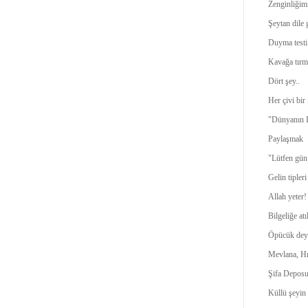
Zenginliğimi
Şeytan dile 
Duyma testi.
Kavağa tır
Dört şey..
Her çivi bir 
"Dünyanın I
Paylaşmak
"Lütfen gün
Gelin tipleri
Allah yeter!
Bilgeliğe atı
Öpücük dey
Mevlana, Hı
Şifa Deposu
Küllü şeyin 