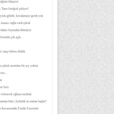
eğinin hikayesi
 Tanrı fotoğraf çekiyor!
yruk gibidir, kovalamaya gerek yok
 kazası: tuğla-varil-çıkrık
ydaları Saymakla Bitmiyor
formülü çok açık...
i, maçı bitiren düdük
ha çabuk unutulan bir şey yoktur
sızı...
ar
ın Sırrı
 evlenecek oğluna nasihati.
zaman biter, Aydınlık ne zaman başlar?
rı Kavanozdaki Fındık Faresinde