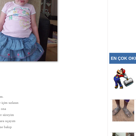
EN ÇOK O
ım.
 içim sızlasın
m ona
er süreyim
lara uçayım
me bakıp