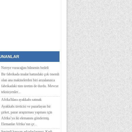
KUNANLAR
Nereye vuracağını bilmenin bedeli
Bir fabrikada imalat hattındaki çok önemli
olan ana makinelerden biri arızalanınca
fabrikadaki tüm üretim de durdu. Mevcut
teknisyenler...
Afrika'lılara ayakkabı satmak
Ayakkabı üreticisi ve pazarlayan bir
şirket, pazar araştırması yapması için
Afrika’ya iki elemanını göndermiş.
Elemanlar Afrika’nın çe...
Sevimli hayvan arkadaşlarımız, Kedi