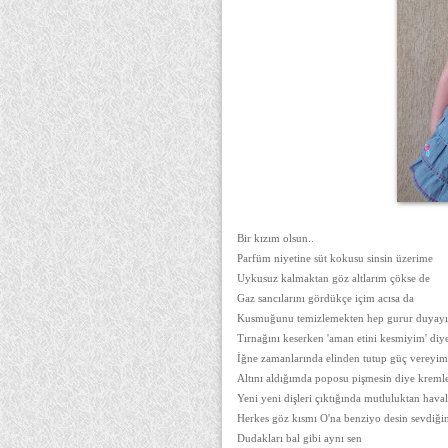
Bir kızım olsun..
Parfüm niyetine süt kokusu sinsin üzerime
Uykusuz kalmaktan göz altlarım çökse de
Gaz sancılarını gördükçe içim acısa da
Kusmuğunu temizlemekten hep gurur duyay
Tırnağını keserken 'aman etini kesmiyim' diye
İğne zamanlarında elinden tutup güç vereyi
Altını aldığımda poposu pişmesin diye kreml
Yeni yeni dişleri çıktığında mutluluktan hava
Herkes göz kısmı O'na benziyo desin sevdiği
Dudakları bal gibi aynı sen