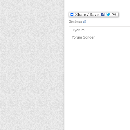
Gönderen
df
0 yorum:
Yorum Gönder