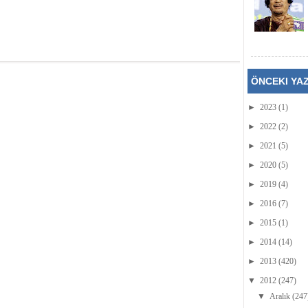
ÖNCEKI YA
►
2023
(1)
►
2022
(2)
►
2021
(5)
►
2020
(5)
►
2019
(4)
►
2016
(7)
►
2015
(1)
►
2014
(14)
►
2013
(420)
▼
2012
(247)
▼
Aralık
(247