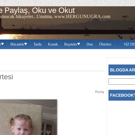
 Paylaş, Oku ve Okut
ren sımsıcak hikayeler...Unutma, www.HERGUNUGRA.com
r
Mücadele
Tarihi
Komik
Reçeteler
Dini
Öbürleri
SİZ D
BLOGDA A
tesi
Paylaş
FACEBOOK'T