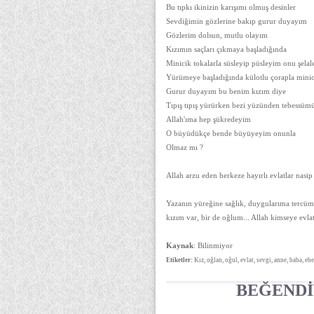
Bu tıpkı ikinizin karışımı olmuş desinler
Sevdiğimin gözlerine bakıp gurur duyayım
Gözlerim dolsun, mutlu olayım
Kızımın saçları çıkmaya başladığında
Minicik tokalarla süsleyip püsleyim onu şelal
Yürümeye başladığında külotlu çorapla minic
Gurur duyayım bu benim kızım diye
Tıpış tıpış yürürken bezi yüzünden tebessüm
Allah'ıma hep şükredeyim
O büyüdükçe bende büyüyeyim onunla
Olmaz mı ?
Allah arzu eden herkeze hayırlı evlatlar nasip
Yazanın yüreğine sağlık, duygularıma tercüma
kızım var, bir de oğlum... Allah kimseye evlat
Kaynak
: Bilinmiyor
Etiketler
: Kız, oğlan, oğul, evlat, sevgi, anne, baba, e
BEĞENDİ