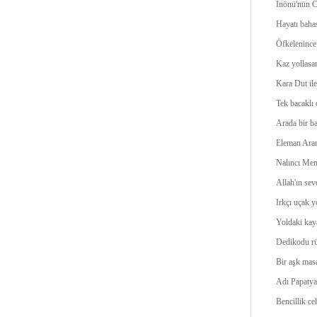
İnönü'nün Ch
Hayatı bahas
Öfkelenince 
Kaz yollasa
Kara Dut il
Tek bacaklı
Arada bir ba
Eleman Aran
Nalıncı Mem
Allah'ın sev
Irkçı uçak y
Yoldaki kay
Dedikodu rüz
Bir aşk masa
Adı Papatya'
Bencillik ce