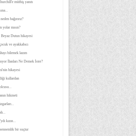
urchill'e müthiş yanıtı
ına...
neden bağırırız?
m yolar mısın?
e Beyaz Dutun hikayesi
 çocuk ve ayakkabıcı
ltayı bilemek lazım
ıyor İlanları Ne Demek İster?
i'nin hikayesi
diği kullardan
olcusu...
anın hikmeti
garları...
lı...
ydı kızın...
hennemlik bir suçtur