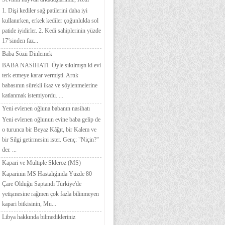
1. Dişi kediler sağ patilerini daha iyi
kullanırken, erkek kediler çoğunlukla sol
patide iyidirler. 2. Kedi sahiplerinin yüzde
17’sinden faz...
Baba Sözü Dinlemek
BABA NASİHATI Öyle sıkılmıştı ki evi
terk etmeye karar vermişti. Artık
babasının sürekli ikaz ve söylenmelerine
katlanmak istemiyordu. ...
Yeni evlenen oğluna babanın nasihatı
Yeni evlenen oğlunun evine baba gelip de
o turunca bir Beyaz Kâğıt, bir Kalem ve
bir Silgi getirmesini ister. Genç: "Niçin?"
der. ...
Kapari ve Multiple Skleroz (MS)
Kaparinin MS Hastalığında Yüzde 80
Çare Olduğu Saptandı Türkiye'de
yetişmesine rağmen çok fazla bilinmeyen
kapari bitkisinin, Mu...
Libya hakkında bilmedikleriniz