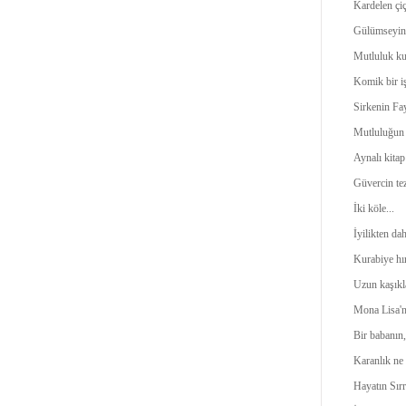
Kardelen çiç
Gülümseyin;
Mutluluk ku
Komik bir iş
Sirkenin Fa
Mutluluğun 
Aynalı kitap
Güvercin tez
İki köle...
İyilikten da
Kurabiye hır
Uzun kaşıkl
Mona Lisa'n
Bir babanın,
Karanlık ne 
Hayatın Sır