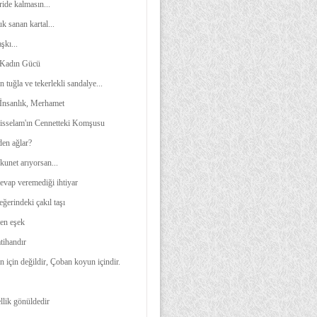
ide kalmasın...
k sanan kartal...
şkı...
Kadın Gücü
n tuğla ve tekerlekli sandalye...
İnsanlık, Merhamet
isselam'ın Cennetteki Komşusu
den ağlar?
unet arıyorsan...
evap veremediği ihtiyar
ğerindeki çakıl taşı
en eşek
tihandır
 için değildir, Çoban koyun içindir.
llik gönüldedir