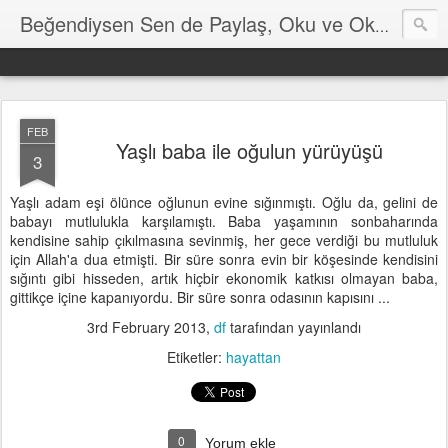
Hayat
Beğendiysen Sen de Paylaş, Oku ve Okut
FEB
Yaşlı baba ile oğulun yürüyüşü
3
Yaşlı adam eşi ölünce oğlunun evine sığınmıştı. Oğlu da, gelini de
babayı mutlulukla karşılamıştı. Baba yaşamının sonbaharında
kendisine sahip çıkılmasına sevinmiş, her gece verdiği bu mutluluk
için Allah'a dua etmişti. Bir süre sonra evin bir köşesinde kendisini
sığıntı gibi hisseden, artık hiçbir ekonomik katkısı olmayan baba,
gittikçe içine kapanıyordu. Bir süre sonra odasının kapısını ...
3rd February 2013
,
df
tarafından yayınlandı
Etiketler:
hayattan
0
Yorum ekle