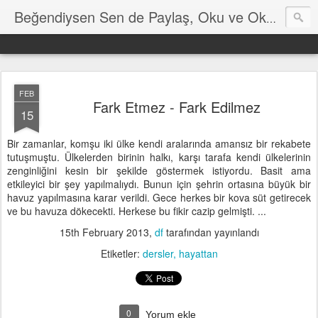
Hayat
Beğendiysen Sen de Paylaş, Oku ve Okut
FEB
Fark Etmez - Fark Edilmez
15
Bir zamanlar, komşu iki ülke kendi aralarında amansız bir rekabete
tutuşmuştu. Ülkelerden birinin halkı, karşı tarafa kendi ülkelerinin
zenginliğini kesin bir şekilde göstermek istiyordu. Basit ama
etkileyici bir şey yapılmalıydı. Bunun için şehrin ortasına büyük bir
havuz yapılmasına karar verildi. Gece herkes bir kova süt getirecek
ve bu havuza dökecekti. Herkese bu fikir cazip gelmişti. ...
15th February 2013
,
df
tarafından yayınlandı
Etiketler:
dersler
hayattan
0
Yorum ekle