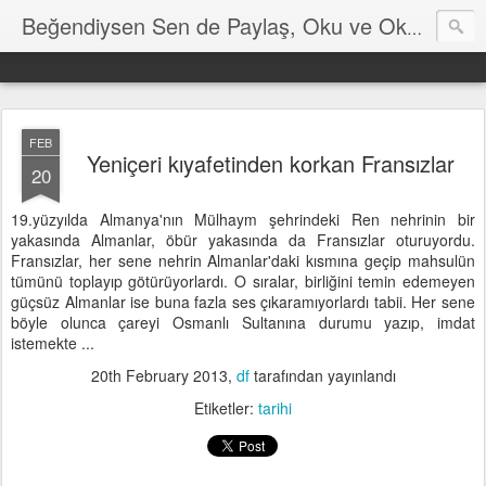
Hayat
Beğendiysen Sen de Paylaş, Oku ve Okut
FEB
Yeniçeri kıyafetinden korkan Fransızlar
20
19.yüzyılda Almanya'nın Mülhaym şehrindeki Ren nehrinin bir
yakasında Almanlar, öbür yakasında da Fransızlar oturuyordu.
Fransızlar, her sene nehrin Almanlar'daki kısmına geçip mahsulün
tümünü toplayıp götürüyorlardı. O sıralar, birliğini temin edemeyen
güçsüz Almanlar ise buna fazla ses çıkaramıyorlardı tabii. Her sene
böyle olunca çareyi Osmanlı Sultanına durumu yazıp, imdat
istemekte ...
20th February 2013
,
df
tarafından yayınlandı
Etiketler:
tarihi