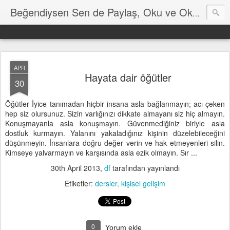
Hayat
Beğendiysen Sen de Paylaş, Oku ve Okut
APR
Hayata dair öğütler
30
Öğütler İyice tanımadan hiçbir insana asla bağlanmayın; acı çeken
hep siz olursunuz. Sizin varlığınızı dikkate almayanı siz hiç almayın.
Konuşmayanla asla konuşmayın. Güvenmediğiniz biriyle asla
dostluk kurmayın. Yalanını yakaladığınız kişinin düzelebileceğini
düşünmeyin. İnsanlara doğru değer verin ve hak etmeyenleri silin.
Kimseye yalvarmayın ve karşısında asla ezik olmayın. Sır ...
30th April 2013
,
df
tarafından yayınlandı
Etiketler:
dersler
kişisel gelişim
0
Yorum ekle