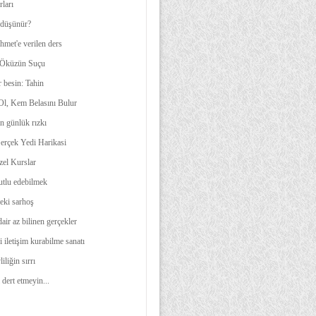
rları
 düşünür?
met'e verilen ders
 Öküzün Suçu
 besin: Tahin
l, Kem Belasını Bulur
n günlük rızkı
rçek Yedi Harikasi
zel Kurslar
utlu edebilmek
eki sarhoş
air az bilinen gerçekler
i iletişim kurabilme sanatı
iliğin sırrı
 dert etmeyin...