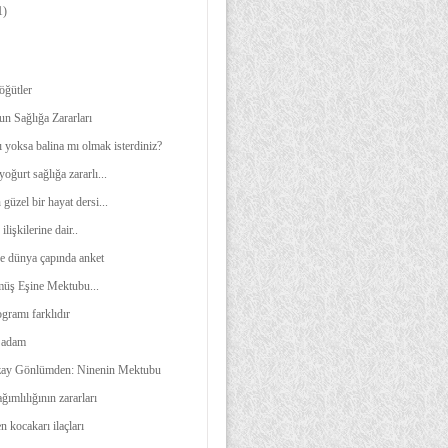
1)
öğütler
 Sağlığa Zararları
 yoksa balina mı olmak isterdiniz?
oğurt sağlığa zararlı...
üzel bir hayat dersi...
lişkilerine dair..
ne dünya çapında anket
üş Eşine Mektubu...
ogramı farklıdır
 adam
zay Gönlümden: Ninenin Mektubu
ımlılığının zararları
n kocakarı ilaçları