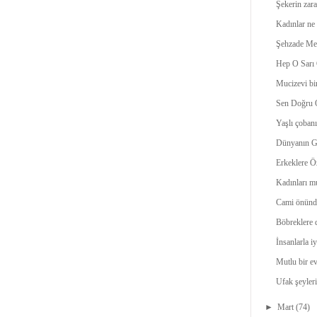
Şekerin zara
Kadınlar ne
Şehzade Meh
Hep O Sarı
Mucizevi bir
Sen Doğru O
Yaşlı çobanı
Dünyanın Ge
Erkeklere Ö
Kadınları m
Cami önünd
Böbreklere d
İnsanlarla iy
Mutlu bir evl
Ufak şeyleri
►
Mart
(74)