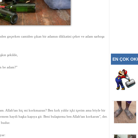
nünden geçerken camiden çıkan bir adamın dikkatini çeker ve adam sarhoşa
şkın şekilde,
EN ÇOK O
ın be adam?"
dam. Allah'tan hiç mi korkmazsın? Ben kırk yıldır içki içerim ama böyle bir
ermem haydi başka kapıya git. Beni bulaştırma ben Allah'tan korkarım", der.
 budur.
yar: