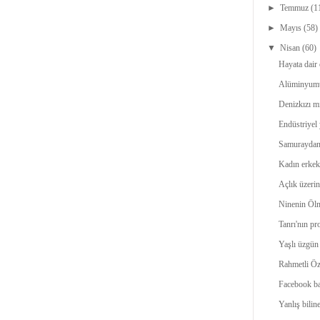
►
Temmuz
(1
►
Mayıs
(58)
▼
Nisan
(60)
Hayata dair 
Alüminyumun
Denizkızı mı
Endüstriyel y
Samuraydan g
Kadın erkek i
Açlık üzeri
Ninenin Ölm
Tanrı'nın pr
Yaşlı üzgün
Rahmetli Ö
Facebook bağ
Yanlış biline