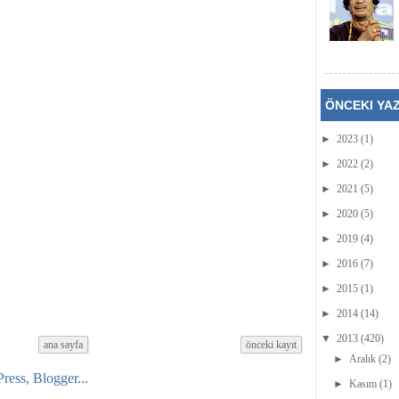
ÖNCEKI YA
►
2023
(1)
►
2022
(2)
►
2021
(5)
►
2020
(5)
►
2019
(4)
►
2016
(7)
►
2015
(1)
►
2014
(14)
▼
2013
(420)
ana sayfa
önceki kayıt
►
Aralık
(2)
►
Kasım
(1)