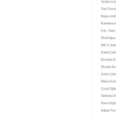
Ayakta su iç
Türk Töresi
Başka yerde
Kadınların d
Felç - İnme
Mutluluğun
666: 6. hafta
Kabak Çekir
Beyinden K
Mustafa Ke
Zeytin Çeki
Bitkisel Güz
Çocuk Eğiti
Tabletteki H
Hasta Değil
Şalgam Suy