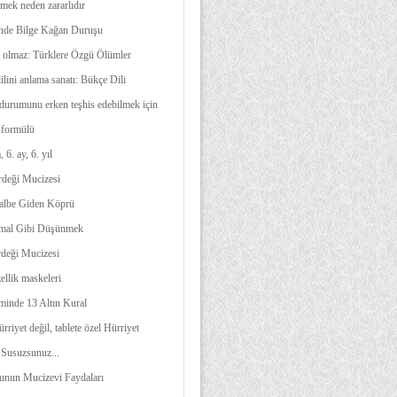
mek neden zararlıdır
nde Bilge Kağan Duruşu
 olmaz: Türklere Özgü Ölümler
ilini anlama sanatı: Bükçe Dili
 durumunu erken teşhis edebilmek için
 formülü
, 6. ay, 6. yıl
deği Mucizesi
albe Giden Köprü
mal Gibi Düşünmek
rdeği Mucizesi
ellik maskeleri
minde 13 Altın Kural
ürriyet değil, tablete özel Hürriyet
 Susuzsunuz...
unun Mucizevi Faydaları