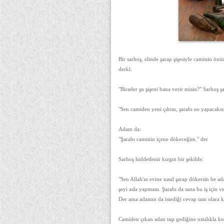
Bir sarhoş, elinde şarap şişesiyle caminin ö
derki:
"Birader şu şişeni bana verir misin?" Sarhoş şa
"Sen camiden yeni çıktın, şarabı ne yapacaks
Adam da:
"Şarabı caminin içene dökeceğim." der
Sarhoş hiddetlenir kızgın bir şekilde:
"Sen Allah'ın evine nasıl şarap dökersin be a
şeyi asla yapmam. Şarabı da sana bu iş için v
Der ama adamın da istediği cevap tam olara k
Camiden çıkan adan taşı gediğine ustalıkla ko