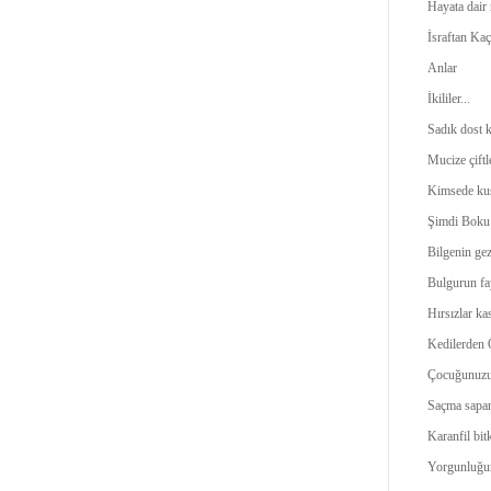
Hayata dair 
İsraftan Kaç
Anlar
İkililer...
Sadık dost 
Mucize çiftl
Kimsede ku
Şimdi Boku
Bilgenin ge
Bulgurun fa
Hırsızlar ka
Kedilerden 
Çocuğunuzu y
Saçma sapan 
Karanfil bit
Yorgunluğun