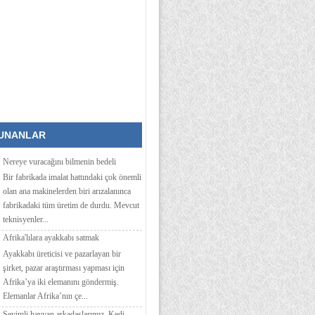
KUNANLAR
Nereye vuracağını bilmenin bedeli
Bir fabrikada imalat hattındaki çok önemli
olan ana makinelerden biri arızalanınca
fabrikadaki tüm üretim de durdu. Mevcut
teknisyenler...
Afrika'lılara ayakkabı satmak
Ayakkabı üreticisi ve pazarlayan bir
şirket, pazar araştırması yapması için
Afrika’ya iki elemanını göndermiş.
Elemanlar Afrika’nın çe...
Sevimli hayvan arkadaşlarımız, Kedi