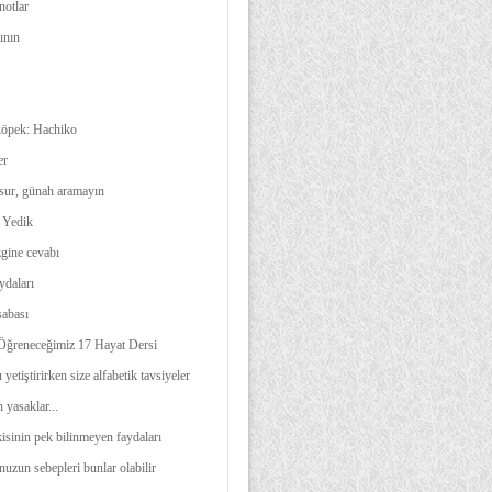
notlar
ının
köpek: Hachiko
er
sur, günah aramayın
 Yedik
zgine cevabı
ydaları
sabası
Öğreneceğimiz 17 Hayat Dersi
etiştirirken size alfabetik tavsiyeler
yasaklar...
kisinin pek bilinmeyen faydaları
uzun sebepleri bunlar olabilir