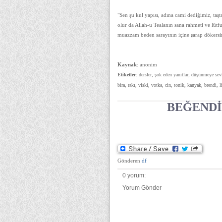
"Sen şu kul yapısı, adına cami dediğimiz, taş
olur da Allah-u Tealanın sana rahmeti ve lütf
muazzam beden sarayının içine şarap dökersi
Kaynak
: anonim
Etiketler
: dersler, şok eden yanıtlar, düşünmeye sevk
bira, rakı, viski, votka, cin, tonik, kanyak, brendi, 
BEĞENDİ
Gönderen
df
0 yorum:
Yorum Gönder