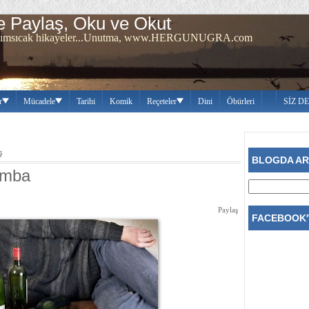
 Paylaş, Oku ve Okut
ren sımsıcak hikayeler...Unutma, www.HERGUNUGRA.com
r
Mücadele
Tarihi
Komik
Reçeteler
Dini
Öbürleri
SİZ D
ş
BLOGDA A
amba
Paylaş
FACEBOOK'T