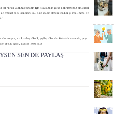
tan topraktan yapılmış binanın içine saygından şarap döktürmezsin ama nasıl
u ile emanet edip, kendisine kul olup ibadet etmeni istediği şu mükemmel ve
n?"
 eden cevaplar, alkol, sarhoş, alkolik, yeşilay, alkol tüm kötülüklerin anasıdır, şarap,
likör, alkollü içecek, alkolsüz içecek, malt
YSEN SEN DE PAYLAŞ