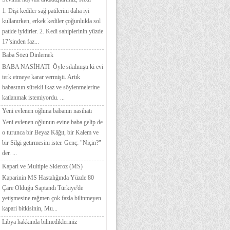
1. Dişi kediler sağ patilerini daha iyi
kullanırken, erkek kediler çoğunlukla sol
patide iyidirler. 2. Kedi sahiplerinin yüzde
17’sinden faz...
Baba Sözü Dinlemek
BABA NASİHATI Öyle sıkılmıştı ki evi
terk etmeye karar vermişti. Artık
babasının sürekli ikaz ve söylenmelerine
katlanmak istemiyordu. ...
Yeni evlenen oğluna babanın nasihatı
Yeni evlenen oğlunun evine baba gelip de
o turunca bir Beyaz Kâğıt, bir Kalem ve
bir Silgi getirmesini ister. Genç: "Niçin?"
der. ...
Kapari ve Multiple Skleroz (MS)
Kaparinin MS Hastalığında Yüzde 80
Çare Olduğu Saptandı Türkiye'de
yetişmesine rağmen çok fazla bilinmeyen
kapari bitkisinin, Mu...
Libya hakkında bilmedikleriniz