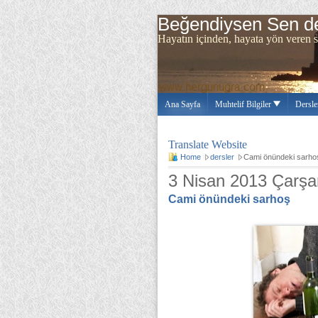
Beğendiysen Sen de
Hayatın içinden, hayata yön ve
Ana Sayfa
Muhtelif Bilgiler
Dersle
Translate Website
Home
dersler
Cami önündeki sarho
3 Nisan 2013 Çarş
Cami önündeki sarhoş