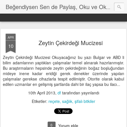
Hayat
Beğendiysen Sen de Paylaş, Oku ve Okut
APR
Zeytin Çekirdeği Mucizesi
10
Zeytin Çekirdeği Mucizesi Okuyacağınız bu yazı Bulgar ve ABD li
bilim adamlarının yaptıkları çalışmalar temel alınarak hazırlanmıştır.
Bu araştırmaların hepsinde zeytin çekirdeğinin boğaz boşluğundan
mideye inene kadar eridiği gerek denekler üzerinde yapılan
çalışmalar gerekse cihazlarla tespit edilmiştir. Otorite olarak kabul
edilen uzmanlar en gelişmiş şartlarda dahi bir ilaç yapsa bu ilacı...
10th April 2013
,
df
tarafından yayınlandı
Etiketler:
reçete
sağlık
şifalı bitkiler
0
Yorum ekle