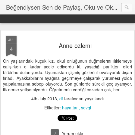
Hayat
Beğendiysen Sen de Paylaş, Oku ve Okut
JUL
Anne özlemi
4
On yaşlarındaki küçük kız, okul önlüğünün düğmelerini iliklemeye
çalışırken o kadar acele ediyordu ki, yaşadığı panikten elleri
birbirine dolanıyordu. Uyumaktan şişmiş gözlerini ovalayarak dışarı
fırladı. Ayakkabılarını ayağına geçirmeye çalışarak yürümesi yolda
yalpalamasına sebep oluyordu. Son günlerde sürekli geç uyanıyor,
ilk derse yetişemiyordu. Öğretmenin verdiği cezadan çok, her ...
4th July 2013
,
df
tarafından yayınlandı
Etiketler:
hayattan
sevgi
0
Yorum ekle